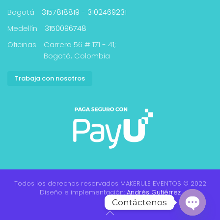
Bogotá
3157818819 - 3102469231
Medellín
3150096748
Oficinas
Carrera 56 # 171 - 41;
Bogotá, Colombia
Trabaja con nosotros
Todos los derechos reservados MAKERULE EVENTOS © 2022
Diseño e implementación:
Andrés Gutiérrez
Contáctenos
Open cha