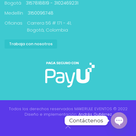
Bogotá
3157818819 - 3102469231
Medellín
3150096748
Oficinas
Carrera 56 # 171 - 41;
Bogotá, Colombia
Trabaja con nosotros
Todos los derechos reservados MAKERULE EVENTOS © 2022
Diseño e implementación:
Andrés Gutiérrez
Contáctenos
Open cha